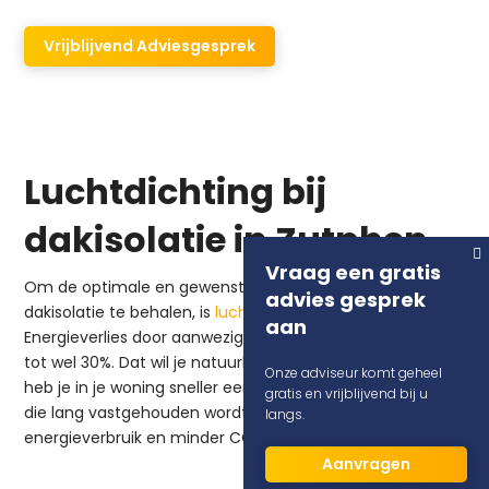
DUBOTHERM!
Vrijblijvend Adviesgesprek
Luchtdichting bij
dakisolatie in Zutphen
Vraag een gratis
Om de optimale en gewenste isolatiewaarde bij
advies gesprek
dakisolatie te behalen, is
luchtdichting
uiterst cruciaal.
aan
Energieverlies door aanwezige luchtlekken kan oplopen
tot wel 30%. Dat wil je natuurlijk niet. Met luchtdichting
Onze adviseur komt geheel
heb je in je woning sneller een behaaglijke temperatuur
gratis en vrijblijvend bij u
die lang vastgehouden wordt. Het resultaat is een lager
langs.
energieverbruik en minder CO2-uitstoot.
Aanvragen