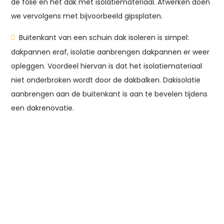
de folie en het dak met isolatiemateriaal. Afwerken doen
we vervolgens met bijvoorbeeld gipsplaten.
Buitenkant van een schuin dak isoleren is simpel:
dakpannen eraf, isolatie aanbrengen dakpannen er weer
opleggen. Voordeel hiervan is dat het isolatiemateriaal
niet onderbroken wordt door de dakbalken. Dakisolatie
aanbrengen aan de buitenkant is aan te bevelen tijdens
een dakrenovatie.
Uw woning isoleren?
Verduurzaam uw woning met