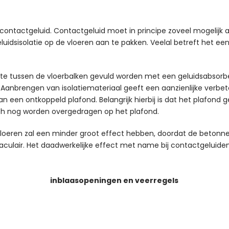
ntactgeluid. Contactgeluid moet in principe zoveel mogelijk aa
luidsisolatie op de vloeren aan te pakken. Veelal betreft het ee
e tussen de vloerbalken gevuld worden met een geluidsabsorbere
 Aanbrengen van isolatiemateriaal geeft een aanzienlijke verbet
n een ontkoppeld plafond. Belangrijk hierbij is dat het plafon
toch nog worden overgedragen op het plafond.
loeren zal een minder groot effect hebben, doordat de betonne
culair. Het daadwerkelijke effect met name bij contactgeluiden
inblaasopeningen en veerregels