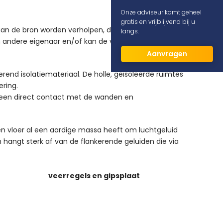
Onze adviseur komt geheel
gratis en vrijblijvend bij u
n de bron worden verholpen, dus op de vloer. Het is
langs.
n andere eigenaar en/of kan de vloer niet
Aanvragen
nd isolatiemateriaal. De holle, geïsoleerde ruimtes
ering.
d geen direct contact met de wanden en
n vloer al een aardige massa heeft om luchtgeluid
 hangt sterk af van de flankerende geluiden die via
veerregels en gipsplaat