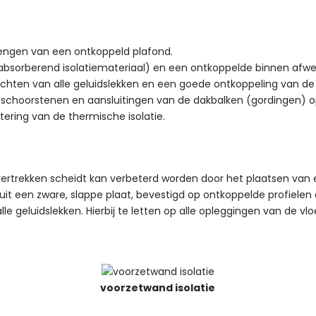
engen van een ontkoppeld plafond.
absorberend isolatiemateriaal) en een ontkoppelde binnen afwer
t dichten van alle geluidslekken en een goede ontkoppeling van de 
en schoorstenen en aansluitingen van de dakbalken (gordingen) 
tering van de thermische isolatie.
 vertrekken scheidt kan verbeterd worden door het plaatsen va
uit een zware, slappe plaat, bevestigd op ontkoppelde profiele
alle geluidslekken. Hierbij te letten op alle opleggingen van de v
voorzetwand isolatie