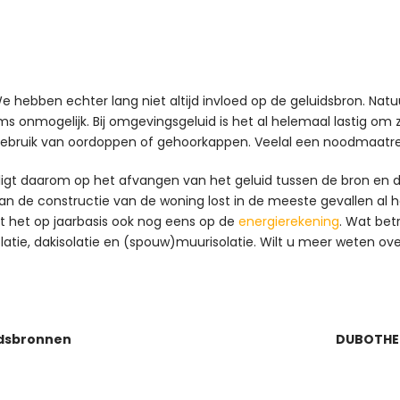
We hebben echter lang niet altijd invloed op de geluidsbron. Na
oms onmogelijk. Bij omgevingsgeluid is het al helemaal lastig om 
 gebruik van oordoppen of gehoorkappen. Veelal een noodmaatre
 ligt daarom op het afvangen van het geluid tussen de bron en
an de constructie van de woning lost in de meeste gevallen al h
lt het op jaarbasis ook nog eens op de
energierekening
. Wat bet
solatie, dakisolatie en (spouw)muurisolatie. Wilt u meer weten o
idsbronnen
DUBOTHER