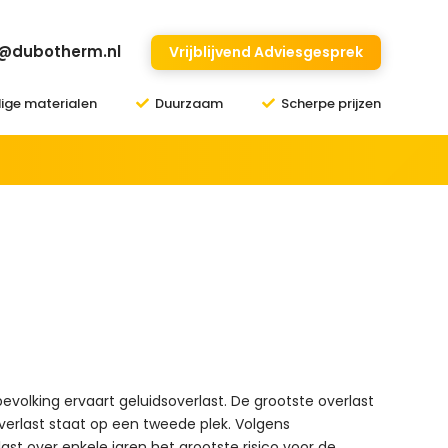
o@dubotherm.nl
Vrijblijvend Adviesgesprek
ge materialen
Duurzaam
Scherpe prijzen
evolking ervaart geluidsoverlast. De grootste overlast
erlast staat op een tweede plek. Volgens
ast over enkele jaren het grootste risico voor de