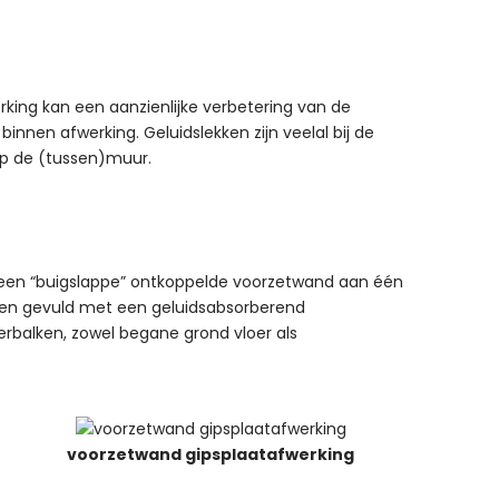
king kan een aanzienlijke verbetering van de
binnen afwerking. Geluidslekken zijn veelal bij de
op de (tussen)muur.
n een “buigslappe” ontkoppelde voorzetwand aan één
n en gevuld met een geluidsabsorberend
loerbalken, zowel begane grond vloer als
voorzetwand gipsplaatafwerking