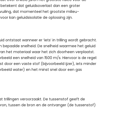
betekent dat geluidsoverlast dan een groter
uiling, dat momenteel het grootste milieu-
oor kan geluidsisolatie de oplossing zijn.
uid ontstaat wanneer er ‘iets’ in trilling wordt gebracht.
en bepaalde snelheid. De snelheid waarmee het geluid
van het materiaal waar het zich doorheen verplaatst.
rbeeld een snelheid van 1500 m/s. Hiervoor is de regel:
st door een vaste stof (bijvoorbeeld ijzer), iets minder
oorbeeld water) en het minst snel door een gas
at trillingen veroorzaakt. De tussenstof geeft de
 bron, tussen de bron en de ontvanger (de tussenstof)