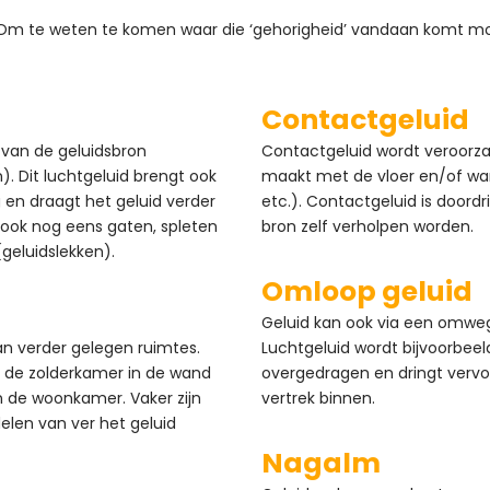
 Om te weten te komen waar die ‘gehorigheid’ vandaan komt moet 
Contactgeluid
s van de geluidsbron
Contactgeluid wordt veroorza
. Dit luchtgeluid brengt ook
maakt met de vloer en/of wand
 en draagt het geluid verder
etc.). Contactgeluid is doordr
r ook nog eens gaten, spleten
bron zelf verholpen worden.
geluidslekken).
Omloop geluid
Geluid kan ook via een omweg
n verder gelegen ruimtes.
Luchtgeluid wordt bijvoorbeel
 de zolderkamer in de wand
overgedragen en dringt verv
n de woonkamer. Vaker zijn
vertrek binnen.
elen van ver het geluid
Nagalm