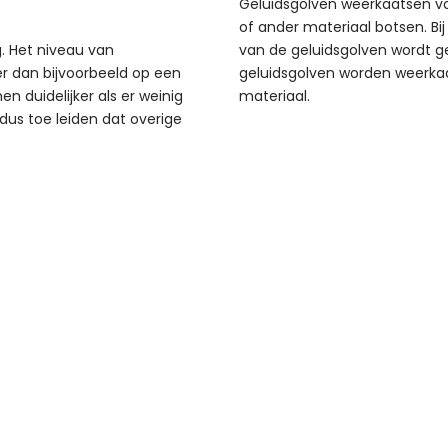
Geluidsgolven weerkaatsen vo
of ander materiaal botsen. Bi
g. Het niveau van
van de geluidsgolven wordt g
r dan bijvoorbeeld op een
geluidsgolven worden weerkaa
 duidelijker als er weinig
materiaal.
 dus toe leiden dat overige
ren?
t Dubotherm!