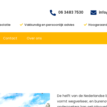
06 3483 7530
inf
isolatie
Vakkundig en persoonlijk advies
Hoogwaardi
Contact
Over ons
De helft van de Nederlandse b
vormt wegverkeer, en burenov
onderzoekers kan geluidsoverl