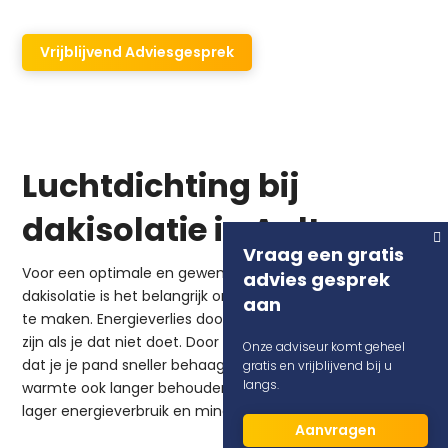
DUBOTHERM!
Vrijblijvend Adviesgesprek
Luchtdichting bij
dakisolatie in Aalten
Vraag een gratis
Voor een optimale en gewenste isolatiewaarde bij
advies gesprek
dakisolatie is het belangrijk om alles rondom luchtdicht
aan
te maken. Energieverlies door luchtlekken kan wel 30%
zijn als je dat niet doet. Door
luchtdichting
weet je zeker
Onze adviseur komt geheel
dat je je pand sneller behaaglijk warm hebt en dat die
gratis en vrijblijvend bij u
langs.
warmte ook langer behouden blijft. Het resultaat is een
lager energieverbruik en minder CO2-uitstoot.
Aanvragen