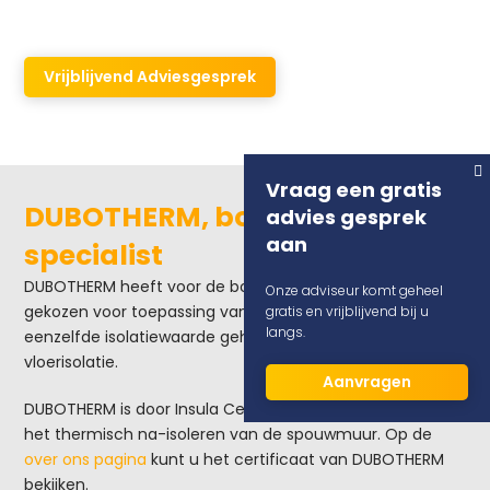
Dubotherm!
Vrijblijvend Adviesgesprek
Vraag een gratis
DUBOTHERM, bodemisolatie
advies gesprek
aan
specialist
DUBOTHERM heeft voor de bodemisolatie bewust
Onze adviseur komt geheel
gekozen voor toepassing van EPS-parels. Hiermee kan
gratis en vrijblijvend bij u
langs.
eenzelfde isolatiewaarde gehaald worden als met
vloerisolatie.
Aanvragen
DUBOTHERM is door Insula Certificatie gecertificeerd voor
het thermisch na-isoleren van de spouwmuur. Op de
o
ver ons pagina
kunt u het certificaat van DUBOTHERM
bekijken.