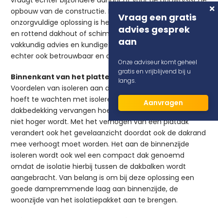
vraagt echter bijzondere aandacht voor de bouwfysische
opbouw van de constructie. Bij een onjuiste of
Vraag een gratis
onzorgvuldige oplossing is het risico op vochtproblemen
advies gesprek
en rottend dakhout of schimmel zeer groot. Met een
aan
vakkundig advies en kundige uitvoering kan uw platte dak
echter ook betrouwbaar en duurzaam geïsoleerd worden.
Onze adviseur komt geheel
gratis en vrijblijvend bij u
Binnenkant van het platte dak isoleren
langs.
Voordelen van isoleren aan de binnenzijde zijn dat je niet
hoeft te wachten met isoleren tot het moment dat de
Aanvragen
dakbedekking vervangen hoeft te worden en dat het dak
niet hoger wordt. Met het verhogen van een platdak
verandert ook het gevelaanzicht doordat ook de dakrand
mee verhoogt moet worden. Het aan de binnenzijde
isoleren wordt ook wel een compact dak genoemd
omdat de isolatie hierbij tussen de dakbalken wordt
aangebracht. Van belang is om bij deze oplossing een
goede dampremmende laag aan binnenzijde, de
woonzijde van het isolatiepakket aan te brengen.