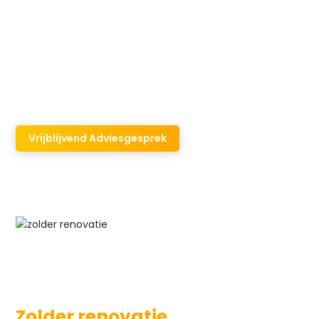
Uw woning isoleren?
Verduurzaam uw woning met
Dubotherm!
Vrijblijvend Adviesgesprek
Zolder renovatie