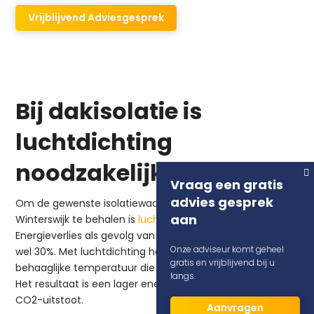
Vrijblijvend Adviesgesprek
Bij dakisolatie is
luchtdichting
noodzakelijk
Vraag een gratis
advies gesprek
Om de gewenste isolatiewaarde bij dakisolatie in
aan
Winterswijk te behalen is
luchtdichting
noodzakelijk.
Energieverlies als gevolg van luchtlekken kan oplopen tot
Onze adviseur komt geheel
wel 30%. Met luchtdichting heb je in je woning sneller een
gratis en vrijblijvend bij u
behaaglijke temperatuur die lang vastgehouden wordt.
langs.
Het resultaat is een lager energieverbruik en minder
CO2-uitstoot.
Aanvragen