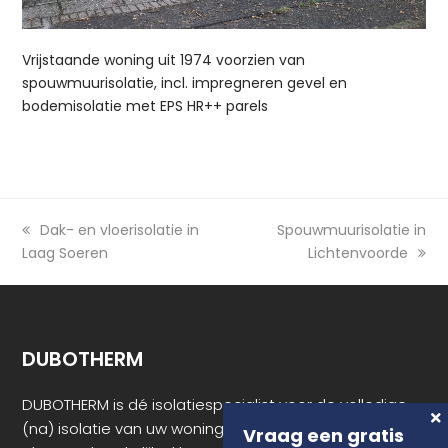
Vrijstaande woning uit 1974 voorzien van
spouwmuurisolatie, incl. impregneren gevel en
bodemisolatie met EPS HR++ parels
previous
Dak- en vloerisolatie in
next
Spouwmuurisolatie in
Laag Soeren
post:
post:
Lichtenvoorde
DUBOTHERM
DUBOTHERM is dé isolatiespecialist voor de volledige
(na) isolatie van uw woning. Voor zowel de particulier
Vraag een gratis