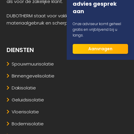
als voor de zakelijke klant.
advies gesprek
aan
DUBOTHERM staat voor vakkundig advies, duurzaam
materiaalgebruik en scherpe prijzen.
Onze adviseur komt geheel
gratis en vrijblijvend bij u
langs.
Aanvragen
DIENSTEN
Spouwmuurisolatie
Binnengevelisolatie
Dakisolatie
Geluidsisolatie
Vloerisolatie
Bodemisolatie