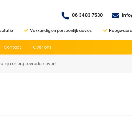
06 3483 7530
inf
isolatie
Vakkundig en persoonlijk advies
Hoogwaardi
Contact
Over ons
e zijn er erg tevreden over!