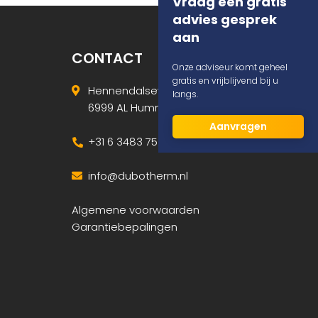
Vraag een gratis
advies gesprek
aan
CONTACT
Onze adviseur komt geheel
gratis en vrijblijvend bij u
Hennendalseweg 6
langs.
6999 AL Hummelo
Aanvragen
+31 6 3483 7530
info@dubotherm.nl
Algemene voorwaarden
Garantiebepalingen