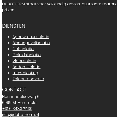
DUBOTHERM staat voor vakkundig advies, duurzaam materia
prijzen.
DIENSTEN
Spouwmuurisolatie
Binnengevelisolatie
Dakisolatie
Geluidsisolatie
Vloerisolatie
Bodemisolatie
Luchtdichting
Zolder renovatie
CONTACT
Hennendalseweg 6
6999 AL Hummelo
+31 6 3483 7530
info@dubotherm.nl