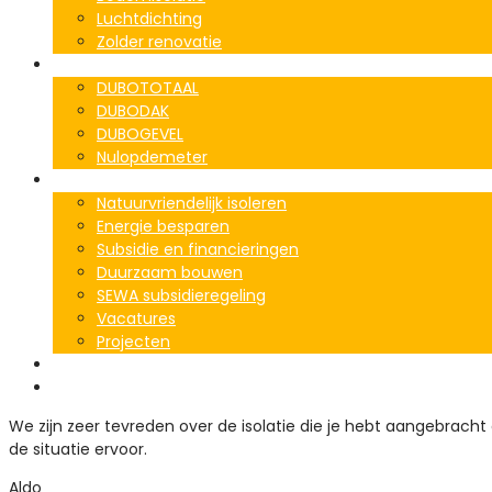
Luchtdichting
Zolder renovatie
Zakelijk
DUBOTOTAAL
DUBODAK
DUBOGEVEL
Nulopdemeter
Informatie
Natuurvriendelijk isoleren
Energie besparen
Subsidie en financieringen
Duurzaam bouwen
SEWA subsidieregeling
Vacatures
Projecten
Contact
Over ons
We zijn zeer tevreden over de isolatie die je hebt aangebracht
de situatie ervoor.
Aldo