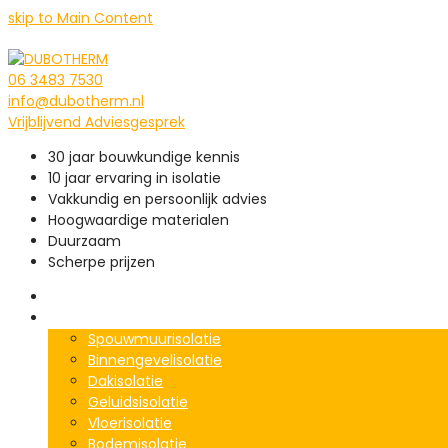
skip to Main Content
06 3483 7530
info@dubotherm.nl
Vrijblijvend Adviesgesprek
30 jaar bouwkundige kennis
10 jaar ervaring in isolatie
Vakkundig en persoonlijk advies
Hoogwaardige materialen
Duurzaam
Scherpe prijzen
Home
Particulier
Spouwmuurisolatie
Binnengevelisolatie
Dakisolatie
Geluidsisolatie
Vloerisolatie
Bodemisolatie