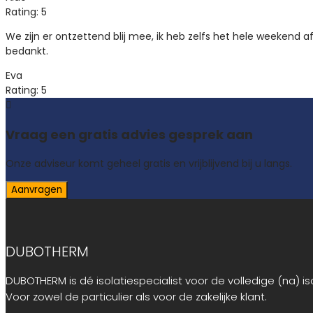
Rating: 5
We zijn er ontzettend blij mee, ik heb zelfs het hele weeken
bedankt.
Eva
Rating: 5
Vraag een gratis advies gesprek aan
Onze adviseur komt geheel gratis en vrijblijvend bij u langs.
Aanvragen
DUBOTHERM
DUBOTHERM is dé isolatiespecialist voor de volledige (na) is
Voor zowel de particulier als voor de zakelijke klant.